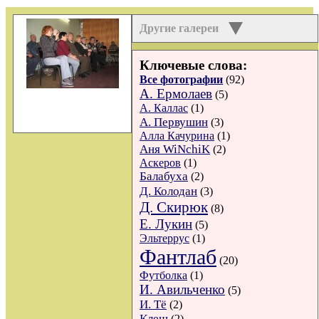
Другие галереи
Ключевые слова:
Все фотографии
(92)
А. Ермолаев
(5)
А. Каллас
(1)
А. Первушин
(3)
Алла Качурина
(1)
Аня WiNchiK
(2)
Аскеров
(1)
Балабуха
(2)
Д. Колодан
(3)
Д. Скирюк
(8)
Е. Лукин
(5)
Эльтеррус
(1)
Фантлаб
(20)
Футболка
(1)
И. Авильченко
(5)
И. Тё
(2)
Клещ
(2)