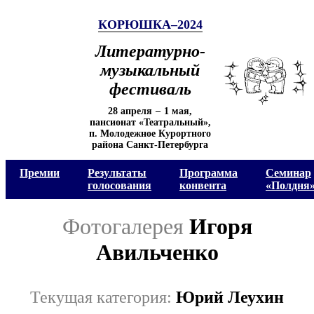
КОРЮШКА–2024
Литературно-
музыкальный
фестиваль
28 апреля
–
1 мая
,
пансионат «Театральный»,
п. Молодежное Курортного
района Санкт-Петербурга
Премии
Результаты
Программа
Семинар
голосования
конвента
«Полдня
Фотогалерея
Игоря
Авильченко
Текущая категория:
Юрий Леухин