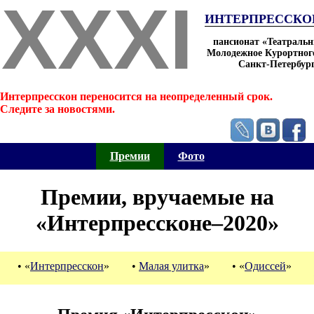
XXXI
ИНТЕРПРЕССКОН
пансионат «Театральн
Молодежное Курортног
Санкт-Петербур
Интерпресскон переносится на неопределенный срок.
Следите за новостями.
Премии
Фото
Премии, вручаемые на
«Интерпрессконе–2020»
• «
Интерпресскон
»
•
Малая улитка
»
• «
Одиссей
»