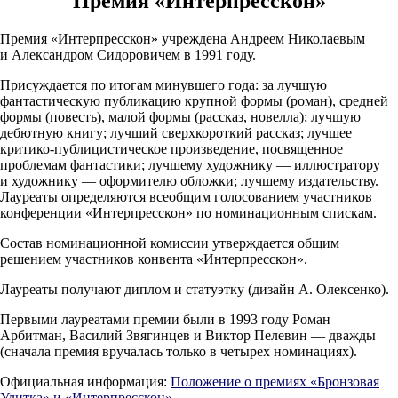
Премия «Интерпресскон»
Премия «Интерпресскон» учреждена Андреем Николаевым
и Александром Сидоровичем в 1991 году.
Присуждается по итогам минувшего года: за лучшую
фантастическую публикацию крупной формы (роман), средней
формы (повесть), малой формы (рассказ, новелла); лучшую
дебютную книгу; лучший сверхкороткий рассказ; лучшее
критико-публицистическое
произведение, посвященное
проблемам фантастики; лучшему художнику — иллюстратору
и художнику — оформителю обложки; лучшему издательству.
Лауреаты определяются всеобщим голосованием участников
конференции «Интерпресскон» по номинационным спискам.
Состав номинационной комиссии утверждается общим
решением участников конвента «Интерпресскон».
Лауреаты получают диплом и статуэтку (дизайн А. Олексенко).
Первыми лауреатами премии были в 1993 году Роман
Арбитман, Василий Звягинцев и Виктор Пелевин — дважды
(сначала премия вручалась только в четырех номинациях).
Официальная информация:
Положение о премиях «Бронзовая
Улитка» и «Интерпресскон»
.