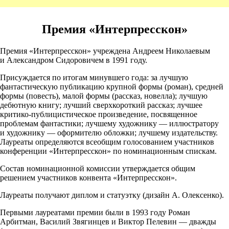
Премия «Интерпресскон»
Премия «Интерпресскон» учреждена Андреем Николаевым
и Александром Сидоровичем в 1991 году.
Присуждается по итогам минувшего года: за лучшую
фантастическую публикацию крупной формы (роман), средней
формы (повесть), малой формы (рассказ, новелла); лучшую
дебютную книгу; лучший сверхкороткий рассказ; лучшее
критико-публицистическое
произведение, посвященное
проблемам фантастики; лучшему художнику — иллюстратору
и художнику — оформителю обложки; лучшему издательству.
Лауреаты определяются всеобщим голосованием участников
конференции «Интерпресскон» по номинационным спискам.
Состав номинационной комиссии утверждается общим
решением участников конвента «Интерпресскон».
Лауреаты получают диплом и статуэтку (дизайн А. Олексенко).
Первыми лауреатами премии были в 1993 году Роман
Арбитман, Василий Звягинцев и Виктор Пелевин — дважды