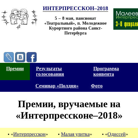
ИНТЕРПРЕССКОН–2018
5
–
8 мая
, пансионат
«Театральный», п. Молодежное
Курортного района Санкт-
Петербурга
Премии
Результаты
Программа
голосования
конвента
Семинар «Полдня»
Фото
Премии, вручаемые на
«Интерпрессконе–2018»
• «
Интерпресскон
»
•
Малая улитка
»
• «
Одиссей
»