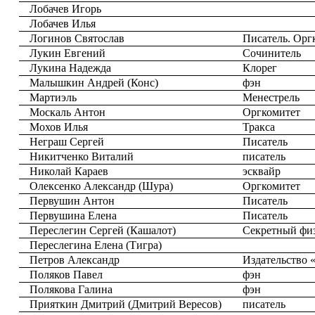
Лобачев Игорь
Лобачев Илья
Логинов Святослав
Писатель. Орг
Лукин Евгений
Сочинитель
Лукина Надежда
Клорег
Малышкин Андрей (Конс)
фэн
Мартиэль
Менестрель
Москаль Антон
Оргкомитет
Мохов Илья
Тракса
Неграш Сергей
Писатель
Никитченко Виталий
писатель
Николай Караев
эсквайр
Олексенко Александр (Шура)
Оргкомитет
Первушин Антон
Писатель
Первушина Елена
Писатель
Переслегин Сергей (Кашалот)
Секретный фи
Переслегина Елена (Тигра)
Петров Александр
Издательство 
Поляков Павел
фэн
Полякова Галина
фэн
Прияткин Дмитрий (Дмитрий Вересов)
писатель