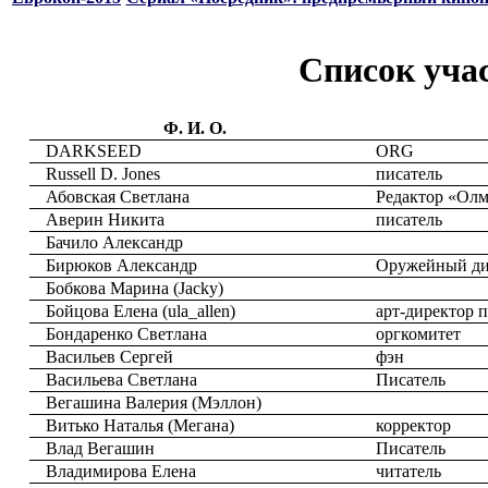
Список учас
Ф. И. О.
DARKSEED
ORG
Russell D. Jones
писатель
Абовская Светлана
Редактор «Олм
Аверин Никита
писатель
Бачило Александр
Бирюков Александр
Оружейный ди
Бобкова Марина (Jacky)
Бойцова Елена (ula_allen)
арт-директор 
Бондаренко Светлана
оргкомитет
Васильев Сергей
фэн
Васильева Светлана
Писатель
Вегашина Валерия (Мэллон)
Витько Наталья (Мегана)
корректор
Влад Вегашин
Писатель
Владимирова Елена
читатель