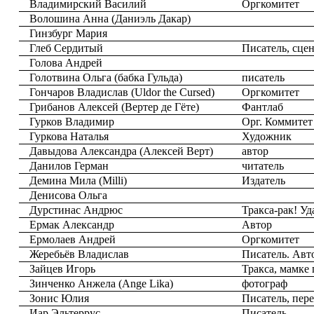
Владимирский Василий
Оргкомитет
Волошина Анна (Даниэль Дакар)
Гинзбург Мария
Глеб Сердитый
Писатель, сце
Голова Андрей
Голотвина Ольга (бабка Гульда)
писатель
Гончаров Владислав (Uldor the Cursed)
Оргкомитет
Грибанов Алексей (Вертер де Гёте)
Фантлаб
Гурков Владимир
Орг. Коммите
Гуркова Наталья
Художник
Давыдова Александра (Алексей Верт)
автор
Данилов Герман
читатель
Демина Мила (Milli)
Издатель
Денисова Ольга
Дурстинас Андрюс
Тракса-рак! Уд
Ермак Александр
Автор
Ермолаев Андрей
Оргкомитет
Жеребьёв Владислав
Писатель. Ав
Зайцев Игорь
Тракса, мамке
Зинченко Анжела (Ange Lika)
фотограф
Зонис Юлия
Писатель, пер
Иар Эльтеррус
Писатель