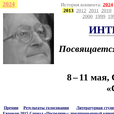
2024
История конвента:
2024
2013
2012
2011
2010
2000
1999
19
ИНТ
Посвящаетс
8
–
11 мая,
«
Премии
Результаты голосования
Литературная студи
Еврокон-2015
Сериал «Посредник»: предпремьерный киноп