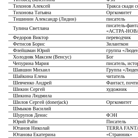
Тихонов Алексей
Тракса скади с
Тихонова Татьяна
Оргкомитет
Тишинин Александр (Лидин)
писатель
писатель-фанта
Тулина Светлана
«АСТРА-НОВ
Федоров Виктор
переводчик
Фетисов Борис
Зиланткон
Флейшман Юрий
группа «Люде
Холодняк Максим (Венсус)
Бог
Чепурина Мария
писатель, ист
Шавшин Михаил
Группа «Люд
Шайкина Елена
читатель
Шевченко Андрей
Фантаст, почти
Шикин Сергей
художник
Шикина Людмила
Шилов Сергей (donerjack)
Оргкомитет
Шмыков Василий
Шурупов Денис
ФЭН
Юрий Райн
Писатель
Ютанов Николай
TERRA FANT
Ютанова Екатерина
«Странник»