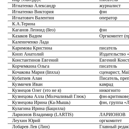
Игнатенко Александр
журналист
Игнатенко Виктория
фэн
Игнатович Валентин
оператор
К.А.Терина
Каганов Леонид (lleo)
фэн
Казаков Вадим
Оргкомитет (п
Калениченко Лада
Каримова Кристина
писатель
Кноп Анатолий
Издательство 
Константинов Евгений
Евгений Конст
Корчемкина Ольга
писатель
Кочакова Мария (linxxa)
сценарист, Ma
Кубатиев Алан
Писатель, пре
Кузмичев Иван
камрад
Кузнецов Олег (это не я)
инкогнито
Кузнецова Алла (Молчаливый Глюк)
фэн-критиков
Кузнецова Ирина (Ка-Мышь)
фэн, группа 
Кулагина Ирина (Бацилла)
Ларионов Владимир (LARTIS)
ЛАРИОНОВ
Леухин Юрий
оргкомитет
Лобарев Лев (Лин)
Главный реда