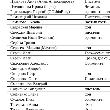
Пузанова Анна (Анна Александрова)
Писатель
Пчелинцева Ирина (Lipka)
Читатель
Редикальцев Георгий (GOshinBerg)
оргкомитет, с
Романецкий Николай
Писатель, орг
Романова Оксана
Частый гость
Садовская Марина
фэн
Самохин Дмитрий
писатель
Сенников Иван (iwan-san)
оргкомитет
Серёжа Тряпша
Сергеева Марина (Mayrinn)
фэн
Серый Иван
Грек-космона
Серый Иван
Тракса, где сс
Сидорович Александр
Оргкомитет
Синицын Андрей
Смирнов Петр
фэн
Смирнова Ольга
Издательство 
Смолянинов Валерий
Софиенко Владимир
писатель
Софиенко Елена
фэн
Суханов Илья
оргкомитет
Тетельман Анна
Фэн
Титовец Валентина
Фэн