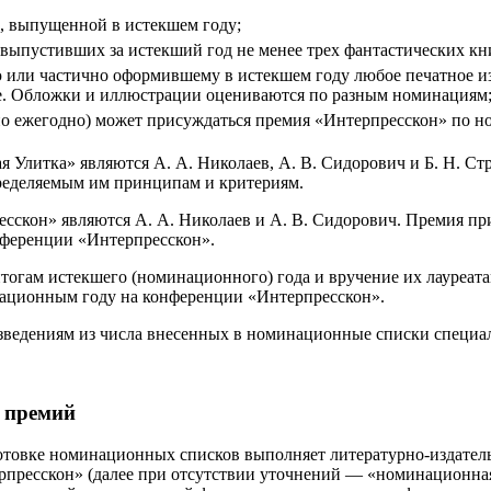
, выпущенной в истекшем году;
а выпустивших за истекший год не менее трех фантастических кн
 или частично оформившему в истекшем году любое печатное изд
е. Обложки и иллюстрации оцениваются по разным номинациям
ьно ежегодно) может присуждаться премия «Интерпресскон» по 
я Улитка» являются А. А. Николаев, А. В. Сидорович и Б. Н. С
ределяемым им принципам и критериям.
есскон» являются А. А. Николаев и А. В. Сидорович. Премия пр
нференции «Интерпресскон».
тогам истекшего (номинационного) года и вручение их лауреата
национным году на конференции «Интерпресскон».
изведениям из числа внесенных в номинационные списки специ
 премий
готовке номинационных списков выполняет литературно-издате
рпресскон» (далее при отсутствии уточнений — «номинационна