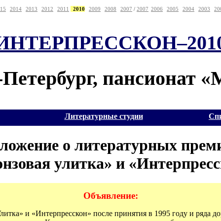
15
2014
2013
2012
2011
2010
2009
2008
2007
/
2007
2006
2005
2004
2003
20
ИНТЕРПРЕССКОН–201
т-Петербург, пансионат 
Литературные студии
Сп
ложение о литературных прем
нзовая улитка» и «Интерпрес
Объявление:
итка» и «Интерпресскон» после принятия в 1995 году и ряда д