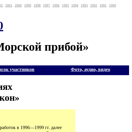
02
2001
2000
1999
1998
1997
1996
1995
1994
1993
1992
1991
1990
0
«Морской прибой»
исок участников
Фото, аудио, видео
иях
скон»
оработок в
1996—1999 гг.
далее