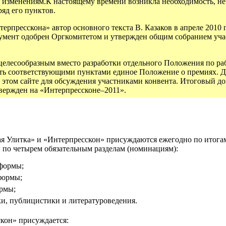
м изменениям.К настоящему времени возникла необходимость, н
яд его пунктов.
рпресскона» автор основного текста В. Казаков в апреле 2010 
умент одобрен Оргкомитетом и утвержден общим собранием уч
целесообразным вместо разработки отдельного Положения по ра
ь соответствующими пунктами единое Положение о премиях. 
а этом сайте для обсуждения участниками конвента. Итоговый д
твержден на «Интерпрессконе–2011».
ая Улитка» и «Интерпресскон» присуждаются ежегодно по итога
 по четырем обязательным разделам (номинациям):
 формы;
формы;
ормы;
ки, публицистики и литературоведения.
скон» присуждается: