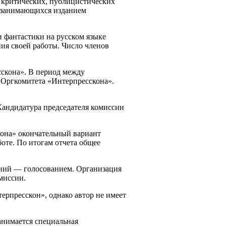
 критических, публицистических
в, занимающихся изданием
 фантастики на русском языке
я своей работы. Число членов
сскона». В период между
м Оргкомитета «Интерпресскона».
Кандидатура председателя комиссии
кона» окончательный вариант
оте. По итогам отчета общее
ений — голосованием. Организация
миссии.
ерпресскон», однако автор не имеет
анимается специальная