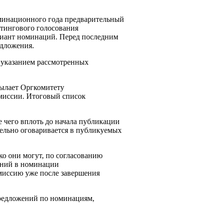
оминационного года предварительный
йтингового голосования
ариант номинаций. Перед последним
едложения.
с указанием рассмотренных
сылает Оргкомитету
миссии. Итоговый список
 чего вплоть до начала публикации
ельно оговаривается в публикуемых
ко они могут, по согласованию
ений в номинации
иссию уже после завершения
предложений по номинациям,