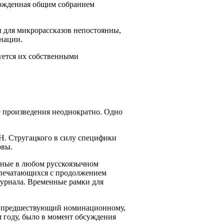
ержденная общим собранием
и для микрорассказов непостоянны,
инации.
уется их собственными
е произведения неоднократно. Одно
 Н. Стругацкого в силу специфики
овы.
нные в любом русскоязычном
 печатающихся с продолжением
журнала. Временные рамки для
д, предшествующий номинационному,
 году, было в момент обсуждения