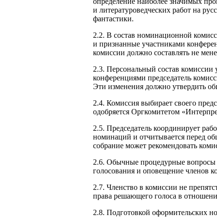
определение наиболее значимых про
и литературоведческих работ на рус
фантастики.
2.2. В состав номинационной комис
и признанные участниками конферен
комиссии должно составлять не мене
2.3. Персональный состав комиссии
конференциями председатель комисси
Эти изменения должно утвердить об
2.4. Комиссия выбирает своего пред
одобряется Оргкомитетом «Интерпре
2.5. Председатель координирует раб
номинаций и отчитывается перед об
собрание может рекомендовать комис
2.6. Обычные процедурные вопросы 
голосования и оповещение членов ко
2.7. Членство в комиссии не препят
права решающего голоса в отношени
2.8. Подготовкой оформительских н