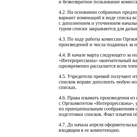
и безвозвратное пользование комисс
4.2. На основании собранных предл
вариант номинаций в виде списка вс
с дополнением и уточнением началь
туром списки закрываются для даль
4.3. По ходу работы комиссии Оргк
произведений и числа поданных за н
4.4. В начале марта следующего за
«Интерпресскона» окончательный ва
одновременно рассылается всем чле
4.5. Учредители премий получают и
списков вправе дополнить любую но
списках.
4.6. Права изымать произведения из
с Оргкомитетом «Интерпресскона», 
по принципиальным соображениям и
подготовки списков. Факт изъятия о
4.7. До начала апреля оформительс
входящим в ее компетенцию.