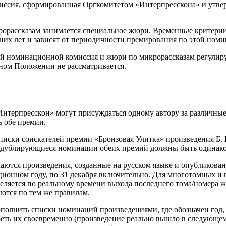
иссия, сформированная Оргкомитетом «Интерпресскона» и утв
рорассказам занимается специальное жюри. Временн
ы
е критери
дних лет и зависят от периодичности премирования по этой ном
ой номинационной комиссия и жюри по микрорассказам регулир
ном Положении не рассматривается.
«Интерпресскон» могут присуждаться одному автору за различны
ь обе премии.
списки соискателей премии «Бронзовая Улитка» произведения Б.
, дублирующиеся номинации обеих премий должны быть одинак
аются произведения, созданные на русском языке и опубликова
ционном году, по 31 декабря включительно. Для многотомных и
еляется по реальному времени выхода последнего тома/номера 
ются по тем же правилам.
дополнить списки номинаций произведениями, где обозначен го
реть их своевременно (произведение реально вышло в следующем