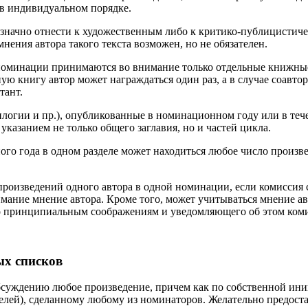
 в индивидуальном порядке.
означно отнести к художественным либо к критико-публицистич
нения автора такого текста возможен, но не обязателен.
номинации принимаются во внимание только отдельные книжные
ную книгу автор может награждаться один раз, а в случае соавт
тант.
логии и пр.), опубликованные в номинационном году или в тече
 указанием не только общего заглавия, но и частей цикла.
ого года в одном разделе может находиться любое число произвед
произведений одного автора в одной номинации, если комиссия
имание мнение автора. Кроме того, может учитываться мнение а
о принципиальным соображениям и уведомляющего об этом коми
ых списков
обсуждению любое произведение, причем как по собственной ини
ателей), сделанному любому из номинаторов. Желательно предост