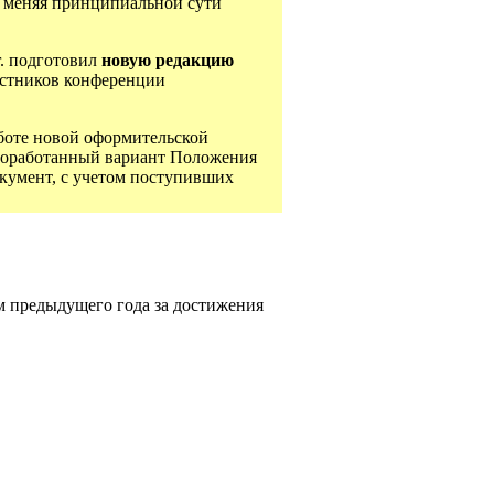
е меняя принципиальной сути
г. подготовил
новую редакцию
астников конференции
боте новой оформительской
Доработанный вариант Положения
окумент, с учетом поступивших
м предыдущего года за достижения