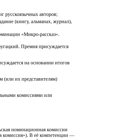
иг русскоязычных авторов;
ание (книгу, альманах, журнал),
;
номинации «Микро-рассказ».
тругацкий. Премия присуждается
исуждается на основании итогов
м (или их представителям)
альными комиссиями или
льская номинационная комиссии
я комиссия»). В её компетенции —