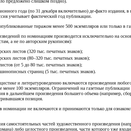
ло предложено слишком поздно).
ионного года (по 31 декабря включительно) де-факто издания, 
ссия учитывает фактический год публикации.
опубликованные тиражом менее 500 экземпляров или только в газ
оизведений по номинациям производится исключительно на основ
там, а не по авторским рукописям):
ских листов (320 тыс. печатных знаков);
рских листов (80–320 тыс. печатных знаков);
истов (от 5 до 80 тыс. печатных знаков);
ашинописных страниц (5 тыс. печатных знаков).
ицистике и литературоведению включаются произведения любого 
е менее 100 экземпляров. Ограничений на газетные публикации 
я в дальнейшем произведения большего объема (например, сбор
атривавшаяся позиция.
 в номинации не включаются и принимаются только для ознакомл
ния самостоятельных частей художественного произведения (нап
омана) либо целостного произведения, части которого уже вход