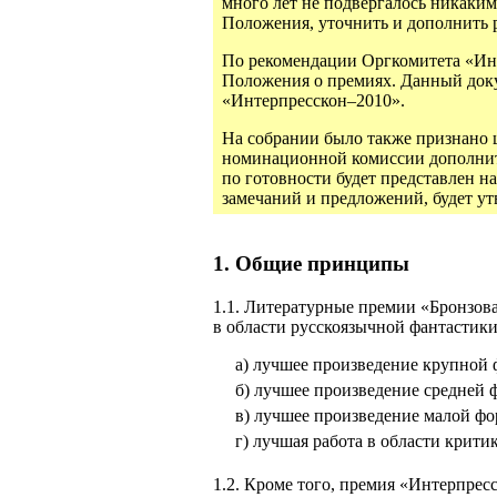
много лет не подвергалось никаки
Положения, уточнить и дополнить р
По рекомендации Оргкомитета «Инте
Положения о премиях. Данный док
«Интерпресскон–2010».
На собрании было также признано 
номинационной комиссии дополнит
по готовности будет представлен н
замечаний и предложений, будет у
1. Общие принципы
1.1. Литературные премии «Бронзов
в области русскоязычной фантастики
а) лучшее произведение крупной
б) лучшее произведение средней 
в) лучшее произведение малой ф
г) лучшая работа в области крити
1.2. Кроме того, премия «Интерпрес