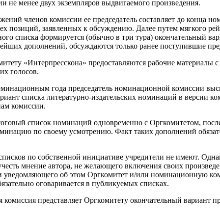
ии не менее двух экземпляров выдвигаемого произведения.
ожений членов комиссии ее председатель составляет до конца н
ех позиций, заявленных к обсуждению. Далее путем мягкого ре
ного списка формируется (обычно в три тура) окончательный в
нейших дополнений, обсуждаются только ранее поступившие пр
омитету «Интерпресскона» предоставляются рабочие материалы 
их голосов.
 номинационным года председатель номинационной комиссии вы
риант списка литературно-издательских номинаций в версии ко
нам комиссии.
тоговый список номинаций одновременно с Оргкомитетом, после
минацию по своему усмотрению. Факт таких дополнений обязат
 списков по собственной инициативе учредители не имеют. Одна
учесть мнение автора, не желающего включения своих произвед
 уведомляющего об этом Оргкомитет и/или номинационную ком
бязательно оговаривается в публикуемых списках.
кая комиссия представляет Оргкомитету окончательный вариант 