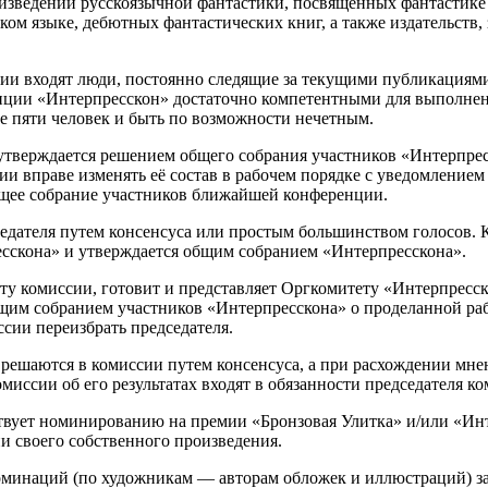
изведений русскоязычной фантастики, посвященных фантастике
ском языке, дебютных фантастических книг, а также издательст
сии входят люди, постоянно следящие за текущими публикациями
ции «Интерпресскон» достаточно компетентными для выполнени
е пяти человек и быть по возможности нечетным.
 утверждается решением общего собрания участников «Интерпре
и вправе изменять её состав в рабочем порядке с уведомление
щее собрание участников ближайшей конференции.
седателя путем консенсуса или простым большинством голосов. 
сскона» и утверждается общим собранием «Интерпресскона».
оту комиссии, готовит и представляет Оргкомитету «Интерпресс
щим собранием участников «Интерпресскона» о проделанной раб
сии переизбрать председателя.
решаются в комиссии путем консенсуса, а при расхождении мн
миссии об его результатах входят в обязанности председателя ко
ствует номинированию на премии «Бронзовая Улитка» и/или «Инт
и своего собственного произведения.
оминаций (по художникам — авторам обложек и иллюстраций) з