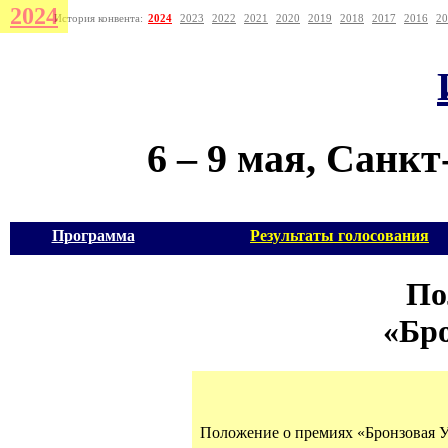
2024
История конвента:
2024
2023
2022
2021
2020
2019
2018
2017
2016
20
6 – 9 мая, Санк
Программа
Результаты голосования
По
«Бро
Положение о премиях «Бронзовая Ул