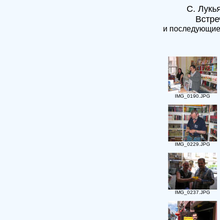
С. Лукь
Встре
и последующие
IMG_0190.JPG
IMG_0229.JPG
IMG_0237.JPG