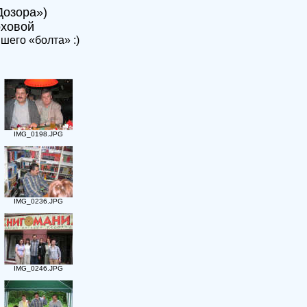
Дозора»)
оховой
его «болта» :)
IMG_0198.JPG
IMG_0236.JPG
IMG_0246.JPG