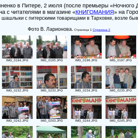
яненко в Питере, 2 июля (после премьеры «Ночного 
ча с читателями в магазине «
КНИГОМАНИЯ
» на Гор
 шашлыки с питерскими товарищами в Тарховке, возле бывш
Фото В. Ларионова.
Страница 1
Страница 2
IMG_0194.JPG
IMG_0195.JPG
IMG_0196.JPG
IMG_0197.JPG
IMG_0232.JPG
IMG_0233.JPG
IMG_0234.JPG
IMG_0235.JPG
IMG_0242.JPG
IMG_0243.JPG
IMG_0244.JPG
IMG_0245.JPG