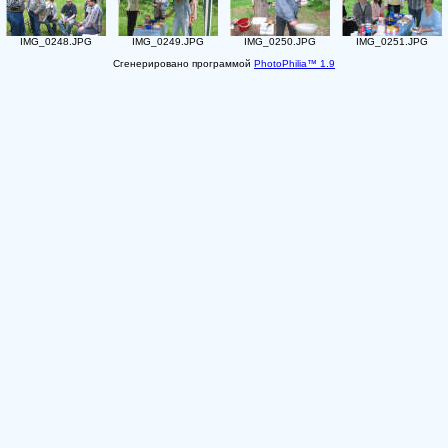
IMG_0248.JPG
IMG_0249.JPG
IMG_0250.JPG
IMG_0251.JPG
Сгенерировано программой
PhotoPhilia™ 1.9