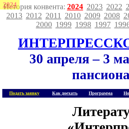
2024
История конвента:
2024
2023
2022
2013
2012
2011
2010
2009
2008
2
2000
1999
1998
1997
199
ИНТЕРПРЕССК
30 апреля – 3 м
пансиона
Подать заявку
Как доехать
Программа
Но
Литерат
«Интерпр